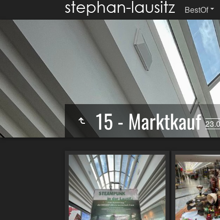
BestOf
15 - Marktkauf
23.